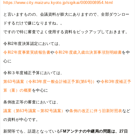
https://www.city.maizuru.kyoto.jp/sigikai/0000008954.html
と言いますものの、会議資料が膨大にありますので、全部ダウンロー
ドするだけで嫌になりますね。。
ですので特に審査でよく使用する資料をピックアップしておきます。
令和2年度決算認定においては、
令和2年度事業実績報告書
や
令和2年度歳入歳出決算事項別明細書
を中
心に
令和３年度補正予算においては、
第63号議案（令和3年度一般会計補正予算(第6号)）
や
令和3年度補正予
算（案）の概要
を中心に
条例改正等の審査においては、
議案（第63号議案～第82号議案）
や
条例の改正に伴う旧新対照表
など
の資料が中心です。
新聞等でも、話題となっているF
Mアンテナの中継局の問題は、27日