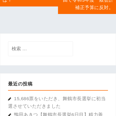
ビ
は？
由で令和3年度一般会計
o
ゲ
補正予算に反対。
k
ー
シ
ョ
ン
検
索:
最近の投稿
15,686票をいただき、舞鶴市長選挙に初当
選させていただきました
鴨田あきつ【舞鶴市長選挙6日目】精力善