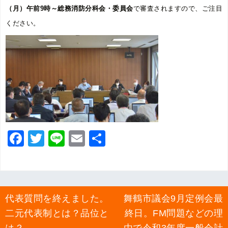
（月）午前9時～総務消防分科会・委員会
で審査されますので、ご注目
ください。
F
T
Li
E
共
a
wi
n
m
有
c
tt
e
ai
e
er
l
投
代表質問を終えました。
舞鶴市議会9月定例会最
b
稿
二元代表制とは？品位と
終日。FM問題などの理
ナ
o