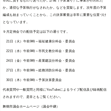
市民に資するものであったか。計画（予算通り）に事業が行われた
か。適切な予算執行がなされたか。などを質疑します。次年度の予算
編成も始まっていくことから、この決算審査は非常に重要な位置づけ
となっています。
９月定例会での配信予定は以下の通りです。
21日（火）午前9時～福祉健康分科会・委員会
22日（水）午前9時～市民文教分科会・委員会
24日（金）午前9時～産業建設分科会・委員会
27日（月）午前9時～総務消防分科会・委員会
30日（木）午前9時～予算決算委員会
代表質問や一般質問と同様にYouTubeによるライブ配信及び録画配信
されますので、是非ともご覧ください。
舞鶴市議会ホームページ（議会中継）