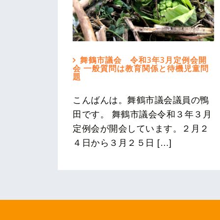
舞鶴市議会 令和3年3月定例会開
会 一般質問は教育関係と待機児童問
題
こんばんは。舞鶴市議会議員の鴨
田です。 舞鶴市議会令和３年３月
定例会が開会しています。２月２
４日から３月２５日 […]