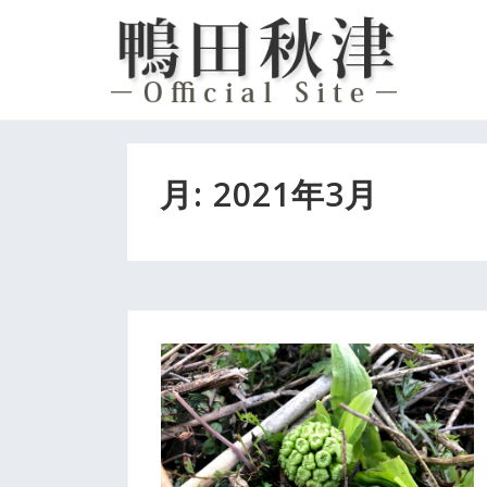
コ
ン
テ
ン
ツ
へ
月:
2021年3月
ス
キ
ッ
プ