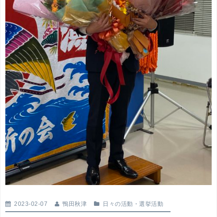
2023-02-07
鴨田秋津
日々の活動
・
選挙活動