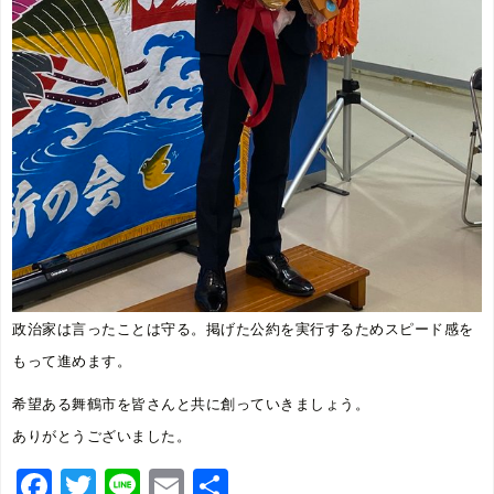
政治家は言ったことは守る。掲げた公約を実行するためスピード感を
もって進めます。
希望ある舞鶴市を皆さんと共に創っていきましょう。
ありがとうございました。
F
T
Li
E
共