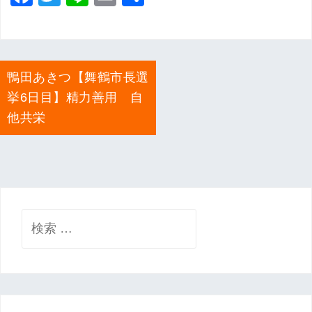
a
wi
n
m
有
c
tt
e
ai
e
er
l
投
鴨田あきつ【舞鶴市長選
b
稿
挙6日目】精力善用 自
ナ
o
ビ
他共栄
o
ゲ
k
ー
シ
ョ
ン
検
索: