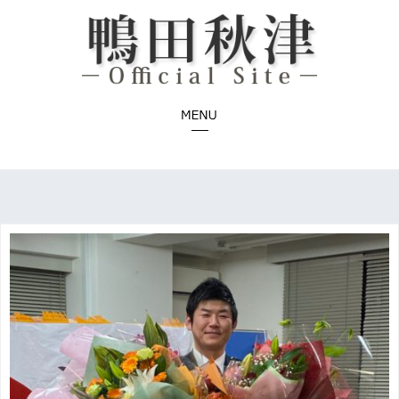
コ
ン
テ
ン
ツ
へ
ス
キ
ッ
プ