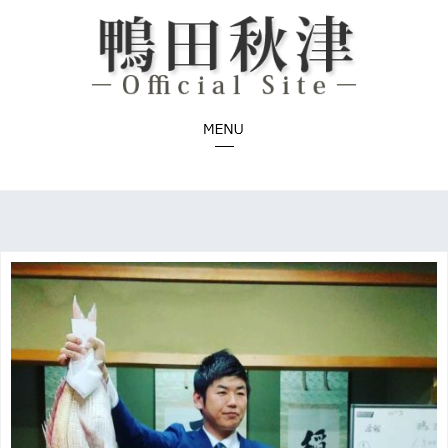
コ
ン
テ
ン
ツ
へ
ス
キ
ッ
プ