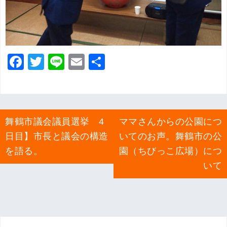
F
T
Li
E
共
a
wi
n
m
有
c
tt
e
ai
e
er
l
投
舞鶴市議会議員選挙 4
ママさんからの公園につ
b
稿
日目】市長と議会の構造
いてのお声。舞鶴市の公
ナ
o
ビ
を語る。
園（ちびっこ広場）につ
o
ゲ
いて
k
ー
シ
ョ
ン